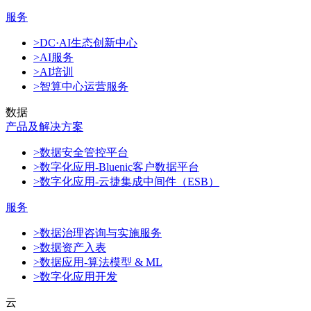
服务
>DC·AI生态创新中心
>AI服务
>AI培训
>智算中心运营服务
数据
产品及解决方案
>数据安全管控平台
>数字化应用-Bluenic客户数据平台
>数字化应用-云捷集成中间件（ESB）
服务
>数据治理咨询与实施服务
>数据资产入表
>数据应用-算法模型 & ML
>数字化应用开发
云