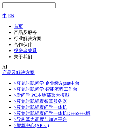
中
EN
首页
产品及服务
行业解决方案
合作伙伴
投资者关系
关于我们
AI
产品及解决方案
>尊龙时凯问学 企业级Agent中台
>尊龙时凯问学 智能流程工作台
>爱问学 PC本地部署大模型
>尊龙时凯鲲泰智算服务器
>尊龙时凯鲲泰问学一体机
>尊龙时凯鲲泰问学一体机DeepSeek版
>异构算力调度与加速平台
>智算中心(AICC)