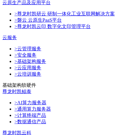
云原生产品及应用平台
>尊龙时凯研云 研制一体化工业互联网解决方案
>磐云 云原生PaaS平台
>尊龙时凯云印 数字化文印管理平台
云服务
>云管理服务
>安全服务
>基础架构服务
>云应用服务
>云培训服务
基础架构软硬件
尊龙时凯鲲泰
>AI算力服务器
>通用算力服务器
>计算终端产品
>数据通信产品
尊龙时凯云科